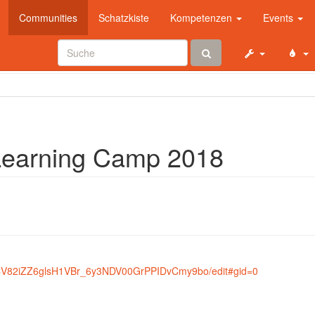
Communities
Schatzkiste
Kompetenzen
Events
Learning Camp 2018
NwCV82iZZ6glsH1VBr_6y3NDV00GrPPIDvCmy9bo/edit#gid=0