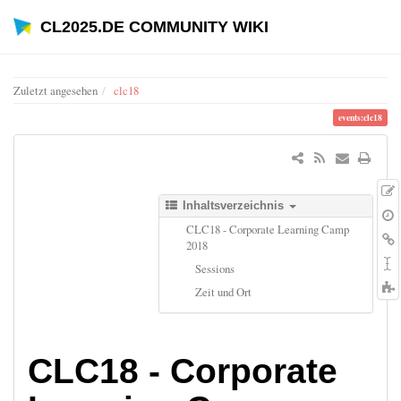
CL2025.DE COMMUNITY WIKI
Zuletzt angesehen
clc18
events:clc18
Inhaltsverzeichnis
CLC18 - Corporate Learning Camp
2018
Sessions
Zeit und Ort
t
CLC18 - Corporate