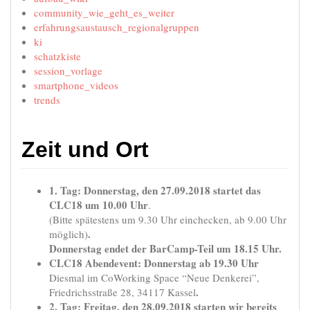
community_wie_geht_es_weiter
erfahrungsaustausch_regionalgruppen
ki
schatzkiste
session_vorlage
smartphone_videos
trends
Zeit und Ort
1. Tag: Donnerstag, den 27.09.2018 startet das
CLC18 um 10.00 Uhr
.
(Bitte spätestens um 9.30 Uhr einchecken, ab 9.00 Uhr
.
möglich)
Donnerstag endet der BarCamp-Teil um 18.15 Uhr.
CLC18 Abendevent:
Donnerstag ab
19.30 Uhr
Diesmal im CoWorking Space “Neue Denkerei”,
.
Friedrichsstraße 28, 34117 Kassel
2. Tag: Freitag, den 28.09.2018 starten wir bereits