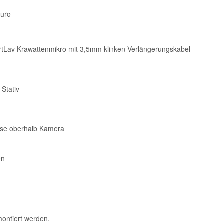
euro
artLav Krawattenmikro mit 3,5mm klinken-Verlängerungskabel
 Stativ
eise oberhalb Kamera
en
montiert werden.