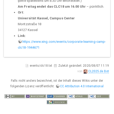
(
Bitte spätestens um 8.30 Uhr einchecken.)
Am Freitag endet das CLC18 um 16.00 Uhr
– pünktlich.
Ort:
Universität Kassel, Campus Center
Moritzstraße 18
34127 Kassel
Link:
https://www.xing.com/events/corporate-learning-camp-
clc18-1944671
events/clc18.txt
Zuletzt geändert:
2020/08/07 11:19
von
CL2025.de Bot
Falls nicht anders bezeichnet, ist der Inhalt dieses Wikis unter der
folgenden Lizenz veröffentlicht:
CC Attribution 4.0 International