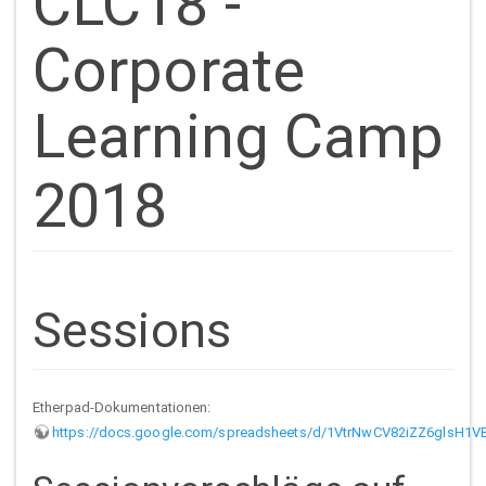
CLC18 -
Corporate
Learning Camp
2018
Sessions
Etherpad-Dokumentationen:
https://docs.google.com/spreadsheets/d/1VtrNwCV82iZZ6glsH1