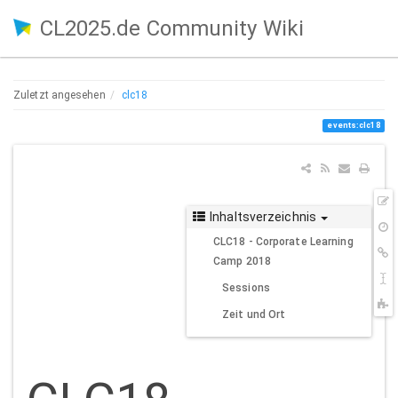
CL2025.de Community Wiki
Zuletzt angesehen
clc18
events:clc18
Z
Inhaltsverzeichnis
Q
Ä
CLC18 - Corporate Learning
V
L
Camp 2018
h
S
Sessions
u
C
Zeit und Ort
t
p