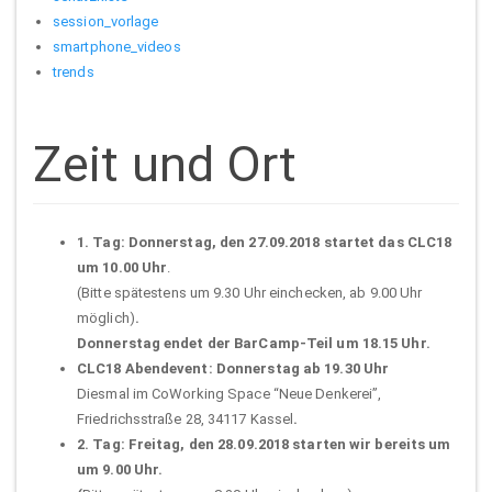
session_vorlage
smartphone_videos
trends
Zeit und Ort
1. Tag: Donnerstag, den 27.09.2018 startet das CLC18
um 10.00 Uhr
.
(Bitte spätestens um 9.30 Uhr einchecken, ab 9.00 Uhr
möglich)
.
Donnerstag endet der BarCamp-Teil um 18.15 Uhr.
CLC18 Abendevent:
Donnerstag ab
19.30 Uhr
Diesmal im CoWorking Space “Neue Denkerei”,
Friedrichsstraße 28, 34117 Kassel
.
2. Tag: Freitag, den 28.09.2018 starten wir bereits um
um 9.00 Uhr.