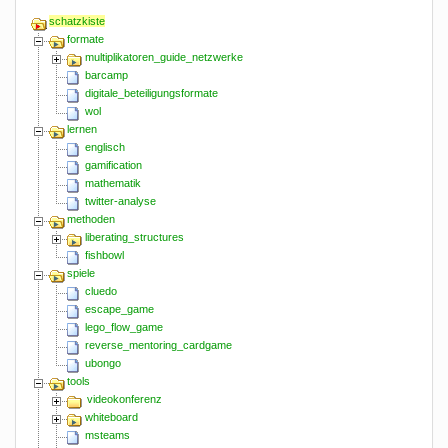
schatzkiste
formate
multiplikatoren_guide_netzwerke
barcamp
digitale_beteiligungsformate
wol
lernen
englisch
gamification
mathematik
twitter-analyse
methoden
liberating_structures
fishbowl
spiele
cluedo
escape_game
lego_flow_game
reverse_mentoring_cardgame
ubongo
tools
videokonferenz
whiteboard
msteams