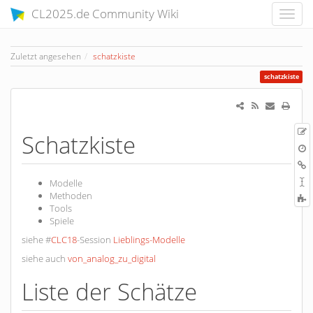
CL2025.de Community Wiki
Zuletzt angesehen
schatzkiste
schatzkiste
Z
Schatzkiste
Q
Ä
V
L
h
S
Modelle
u
Methoden
C
Tools
t
Spiele
p
siehe #
CLC18
-Session
Lieblings-Modelle
siehe auch
von_analog_zu_digital
Liste der Schätze​​​​​​