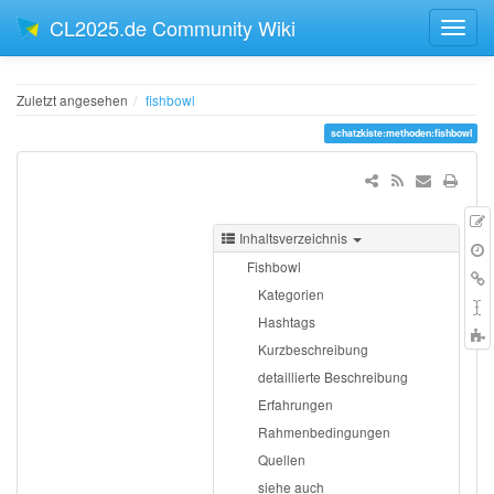
CL2025.de Community Wiki
Zuletzt angesehen
fishbowl
schatzkiste:methoden:fishbowl
Inhaltsverzeichnis
Q
Ä
Fishbowl
V
L
Kategorien
h
S
Hashtags
Kurzbeschreibung
t
detaillierte Beschreibung
Erfahrungen
Rahmenbedingungen
Quellen
siehe auch