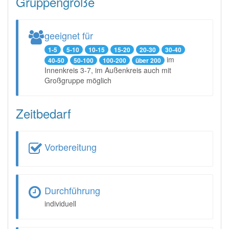
Gruppengröße
geeignet für
1-5
5-10
10-15
15-20
20-30
30-40
im
40-50
50-100
100-200
über 200
Innenkreis 3-7, im Außenkreis auch mit
Großgruppe möglich
Zeitbedarf
Vorbereitung
Durchführung
individuell