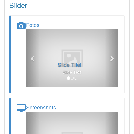
Bilder
Fotos
Previous
Next
Slide Titel
Slide Text
Screenshots
Previous
Next