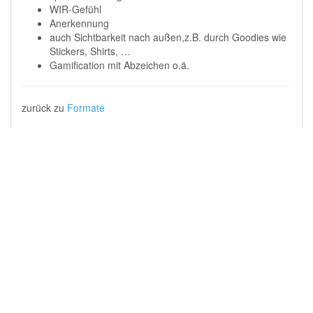
WIR-Gefühl
Anerkennung
auch Sichtbarkeit nach außen,z.B. durch Goodies wie
Stickers, Shirts, …
Gamification mit Abzeichen o.ä.
zurück zu
Formate
schatzkiste/formate/multiplikatoren_guide_netzwerke.txt
Zuletzt geändert:
2020/09/30 10:32
von
Magnus Rode
Falls nicht anders bezeichnet, ist der Inhalt dieses Wikis unter der folgenden
Lizenz veröffentlicht:
CC Attribution 4.0 International