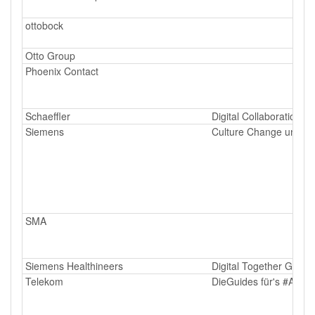
ottobock
Otto Group
Phoenix Contact
Schaeffler
Digital Collaboration Mu
Siemens
Culture Change und C
SMA
Siemens Healthineers
Digital Together Guide
Telekom
DieGuides für's #Ander