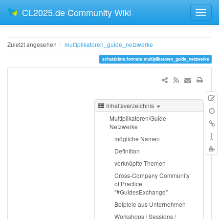
CL2025.de Community Wiki
Zuletzt angesehen
multiplikatoren_guide_netzwerke
schatzkiste:formate:multiplikatoren_guide_netzwerke
Inhaltsverzeichnis
Q
Ä
Multiplikatoren/Guide-
V
L
Netzwerke
h
S
mögliche Namen
Definition
t
verknüpfte Themen
Cross-Company Community
of Practice
"#GuidesExchange"
Beipiele aus Unternehmen
Workshops / Sessions /