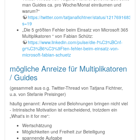
man Guides ca. pro Woche/Monat einräumen und
warum?“
https://twitter.com/tatjanafichtner/status/121769168357
s=19
„Die 5 größten Fehler beim Einsatz von Microsoft 365
Multiplikatoren “ von Fabian Schütz:
https://www.linkedin.com/pulse/die-f%C3%BCnf-
gr%C3%B6%C3%9Ften-fehler-beim-einsatz-von-
microsoft-fabian-schuetz
mögliche Anreize für Multiplikatoren
/ Guides
(gesammelt aus o.g. Twitter-Thread von Tatjana Fichtner,
u.a. von Stefanie Preisinger)
häufig genannt: Anreize und Belohnungen bringen nicht viel
- Intrinsische Motivation ist entscheidend, trotzdem ein
„What's in it for me“:
Wertschätzung
Möglichkeiten und Freiheit zur Beteiligung
spannende Aufgabe