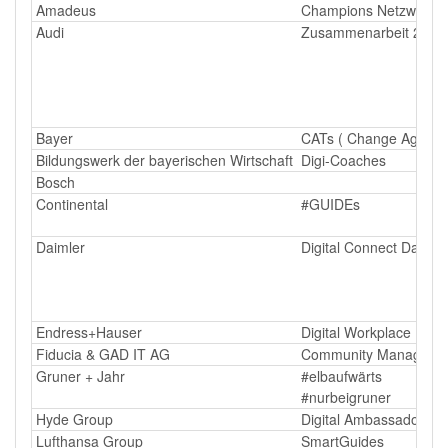
Amadeus
Champions Netzwerk
Audi
Zusammenarbeit 2.0 G
Bayer
CATs ( Change Agent
Bildungswerk der bayerischen Wirtschaft
Digi-Coaches
Bosch
Continental
#GUIDEs
Daimler
Digital Connect Days
Endress+Hauser
Digital Workplace Man
Fiducia & GAD IT AG
Community Manager
Gruner + Jahr
#elbaufwärts
#nurbeigruner
Hyde Group
Digital Ambassador Ne
Lufthansa Group
SmartGuides