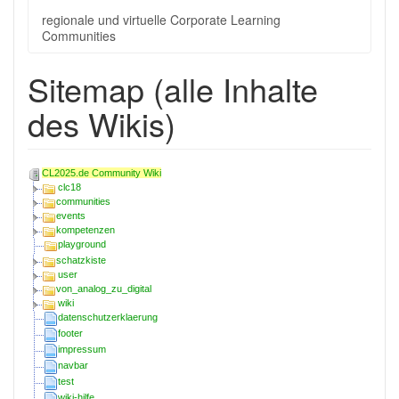
regionale und virtuelle Corporate Learning
Communities
Sitemap (alle Inhalte
des Wikis)
CL2025.de Community Wiki
clc18
communities
events
kompetenzen
playground
schatzkiste
user
von_analog_zu_digital
wiki
datenschutzerklaerung
footer
impressum
navbar
test
wiki-hilfe