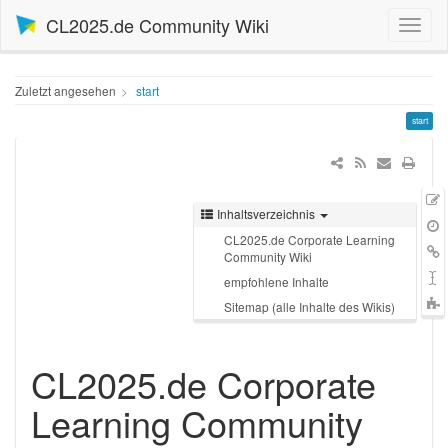
CL2025.de Community Wiki
Zuletzt angesehen
start
start
Inhaltsverzeichnis
Q
Ä
CL2025.de Corporate Learning
V
L
Community Wiki
h
S
empfohlene Inhalte
Sitemap (alle Inhalte des Wikis)
t
CL2025.de Corporate
Learning Community