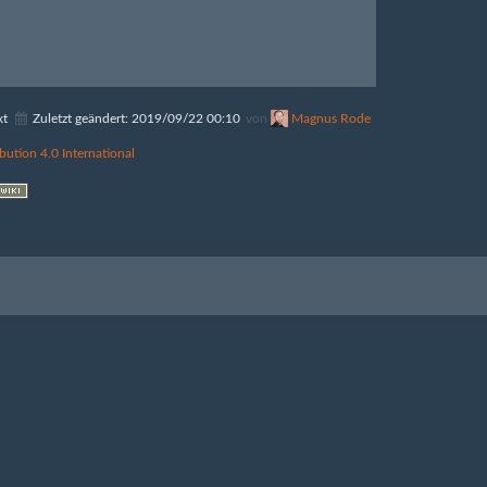
xt
Zuletzt geändert:
2019/09/22 00:10
von
Magnus Rode
bution 4.0 International